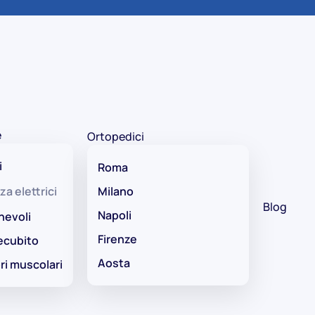
e
Ortopedici
i
Roma
za elettrici
Milano
Blog
Napoli
hevoli
Firenze
ecubito
Aosta
ri muscolari