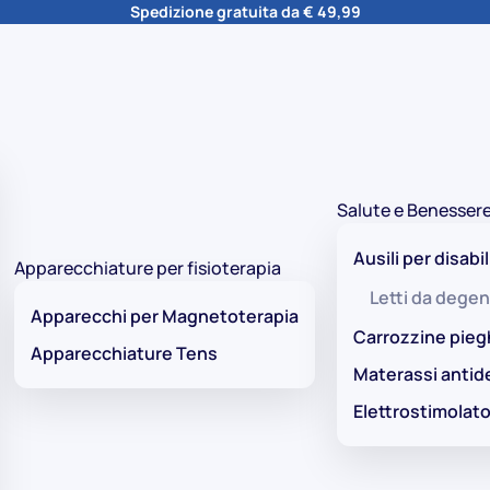
Spedizione gratuita da € 49,99
Salute e Benesser
Ausili per disabil
Apparecchiature per fisioterapia
Letti da degen
Apparecchi per Magnetoterapia
Carrozzine pieg
Apparecchiature Tens
Materassi antid
Elettrostimolato