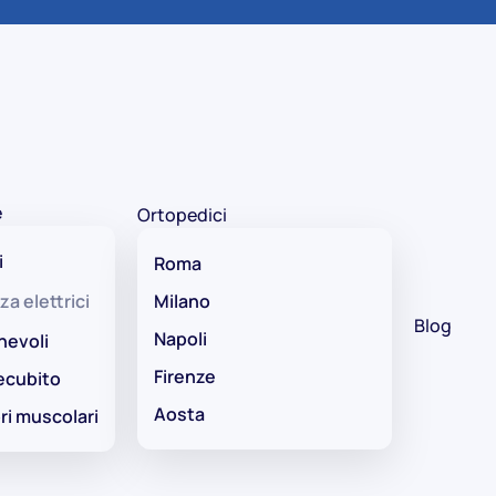
e
Ortopedici
i
Roma
za elettrici
Milano
Blog
Napoli
hevoli
Firenze
ecubito
Aosta
ri muscolari