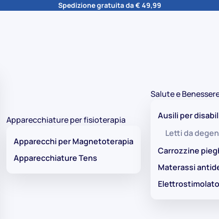
Spedizione gratuita da € 49,99
Salute e Benesser
Ausili per disabil
Apparecchiature per fisioterapia
Letti da degen
Apparecchi per Magnetoterapia
Carrozzine pieg
Apparecchiature Tens
Materassi antid
Elettrostimolato