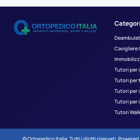
Categor
Deambulat
Cavigliere
Immobilizza
Tutori per 
Tutori per
Tutori per 
Tutori per 
Tutori Wal
© Ortopedico Italia. Tutti i diritti riservati.
Powered