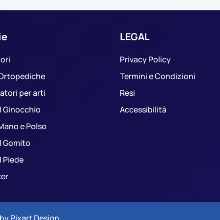
ie
LEGAL
ori
Privacy Policy
 Ortopediche
Termini e Condizioni
tori per arti
Resi
il Ginocchio
Accessibilità
 Mano e Polso
il Gomito
il Piede
ker
 by
Pixart Design
.