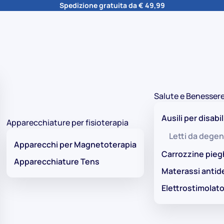
Spedizione gratuita da € 49,99
Salute e Benesser
Ausili per disabil
Apparecchiature per fisioterapia
Letti da degen
Apparecchi per Magnetoterapia
Carrozzine pieg
Apparecchiature Tens
Materassi antid
Elettrostimolato