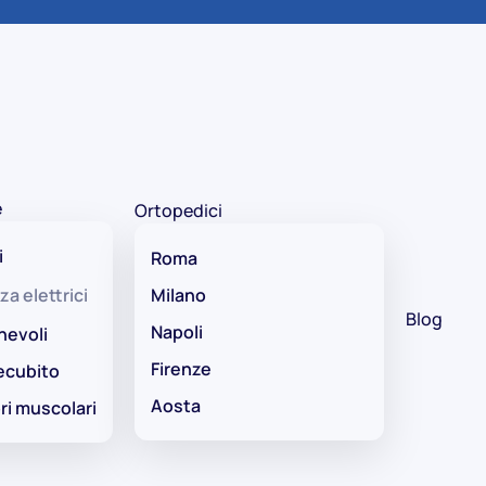
e
Ortopedici
i
Roma
za elettrici
Milano
Blog
Napoli
hevoli
Firenze
ecubito
Aosta
ri muscolari