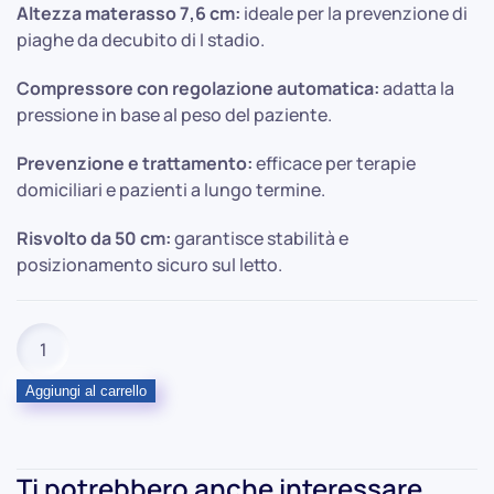
Altezza materasso 7,6 cm:
ideale per la prevenzione di
piaghe da decubito di I stadio.
Compressore con regolazione automatica:
adatta la
pressione in base al peso del paziente.
Prevenzione e trattamento:
efficace per terapie
domiciliari e pazienti a lungo termine.
Risvolto da 50 cm:
garantisce stabilità e
posizionamento sicuro sul letto.
Materasso
Antidecubito
ad
Aggiungi al carrello
Aria
–
Piuma
Ti potrebbero anche interessare
Up