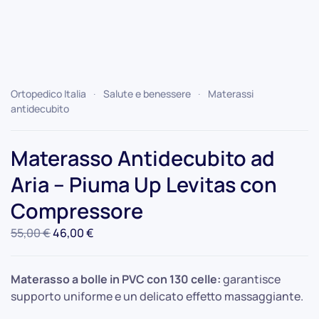
Ortopedico Italia
Salute e benessere
Materassi
antidecubito
Materasso Antidecubito ad
Aria – Piuma Up Levitas con
Compressore
Il
Il
55,00
€
46,00
€
prezzo
prezzo
originale
attuale
Materasso a bolle in PVC con 130 celle:
garantisce
era:
è:
supporto uniforme e un delicato effetto massaggiante.
55,00 €.
46,00 €.