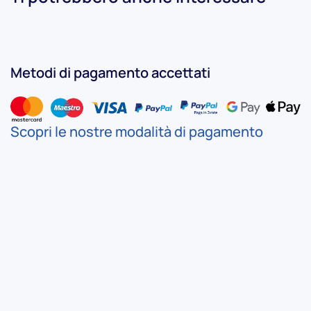
Levitas
con
Compressore
quantità
Metodi di pagamento accettati
Scopri le nostre modalità di pagamento