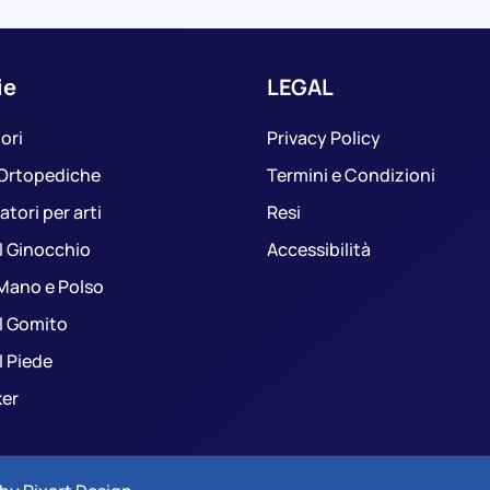
ie
LEGAL
ori
Privacy Policy
 Ortopediche
Termini e Condizioni
tori per arti
Resi
il Ginocchio
Accessibilità
 Mano e Polso
il Gomito
il Piede
ker