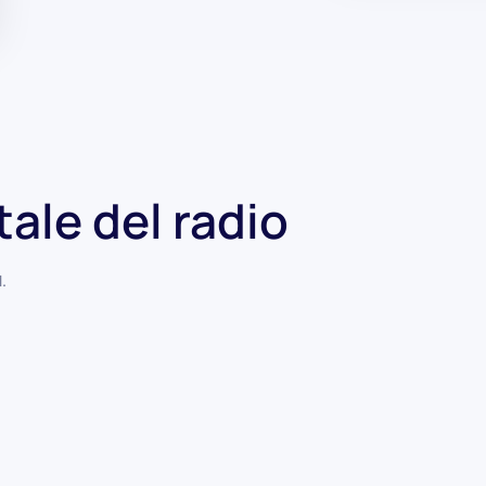
stale del radio
1
.