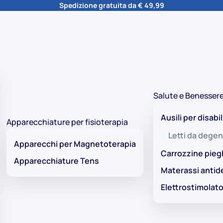
Spedizione gratuita da € 49,99
Salute e Benesser
Ausili per disabil
Apparecchiature per fisioterapia
Letti da degen
Apparecchi per Magnetoterapia
Carrozzine pieg
Apparecchiature Tens
Materassi antid
Elettrostimolato