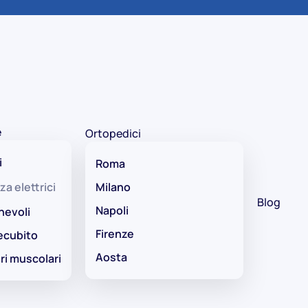
e
Ortopedici
i
Roma
za elettrici
Milano
Blog
Napoli
hevoli
Firenze
ecubito
Aosta
ri muscolari