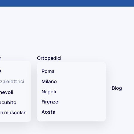
e
Ortopedici
i
Roma
za elettrici
Milano
Blog
Napoli
hevoli
Firenze
ecubito
Aosta
ri muscolari