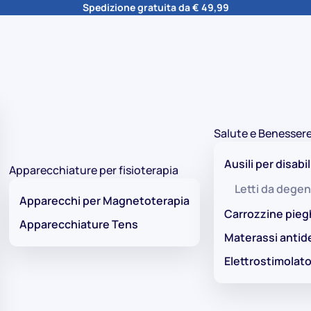
Spedizione gratuita da € 49,99
Salute e Benesser
Ausili per disabil
Apparecchiature per fisioterapia
Letti da degen
Apparecchi per Magnetoterapia
Carrozzine pieg
Apparecchiature Tens
Materassi antid
Elettrostimolato