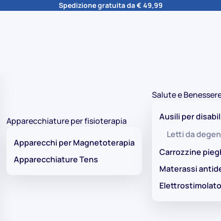
Spedizione gratuita da € 49,99
Salute e Benesser
Ausili per disabil
Apparecchiature per fisioterapia
Letti da degen
Apparecchi per Magnetoterapia
Carrozzine pieg
Apparecchiature Tens
Materassi antid
Elettrostimolato