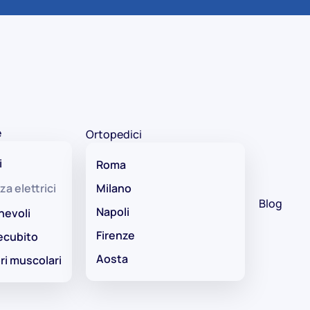
e
Ortopedici
i
Roma
za elettrici
Milano
Blog
Napoli
hevoli
Firenze
ecubito
Aosta
ri muscolari